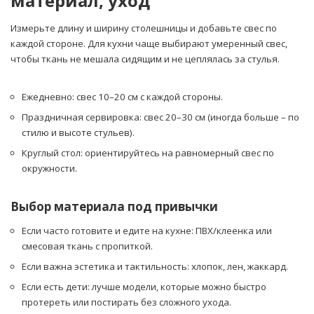
материал, уход
Измерьте длину и ширину столешницы и добавьте свес по
каждой стороне. Для кухни чаще выбирают умеренный свес,
чтобы ткань не мешала сидящим и не цеплялась за стулья.
Ежедневно: свес 10–20 см с каждой стороны.
Праздничная сервировка: свес 20–30 см (иногда больше – по
стилю и высоте стульев).
Круглый стол: ориентируйтесь на равномерный свес по
окружности.
Выбор материала под привычки
Если часто готовите и едите на кухне: ПВХ/клеенка или
смесовая ткань с пропиткой.
Если важна эстетика и тактильность: хлопок, лен, жаккард.
Если есть дети: лучше модели, которые можно быстро
протереть или постирать без сложного ухода.