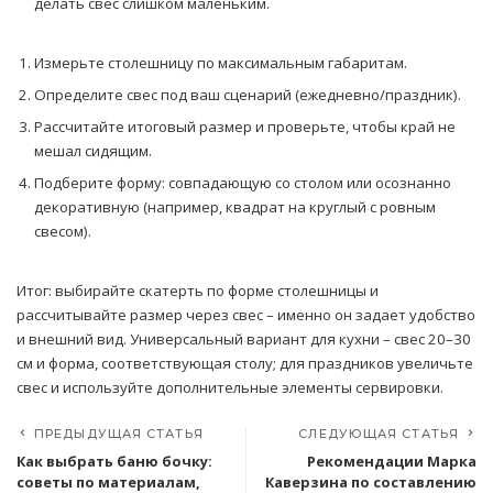
делать свес слишком маленьким.
Измерьте столешницу по максимальным габаритам.
Определите свес под ваш сценарий (ежедневно/праздник).
Рассчитайте итоговый размер и проверьте, чтобы край не
мешал сидящим.
Подберите форму: совпадающую со столом или осознанно
декоративную (например, квадрат на круглый с ровным
свесом).
Итог: выбирайте скатерть по форме столешницы и
рассчитывайте размер через свес – именно он задает удобство
и внешний вид. Универсальный вариант для кухни – свес 20–30
см и форма, соответствующая столу; для праздников увеличьте
свес и используйте дополнительные элементы сервировки.
ПРЕДЫДУЩАЯ СТАТЬЯ
СЛЕДУЮЩАЯ СТАТЬЯ
Как выбрать баню бочку:
Рекомендации Марка
советы по материалам,
Каверзина по составлению