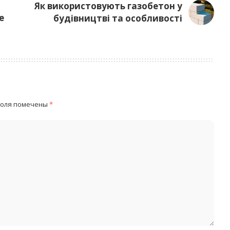
Як використовують газобетон у
е
будівництві та особливості
поля помечены
*