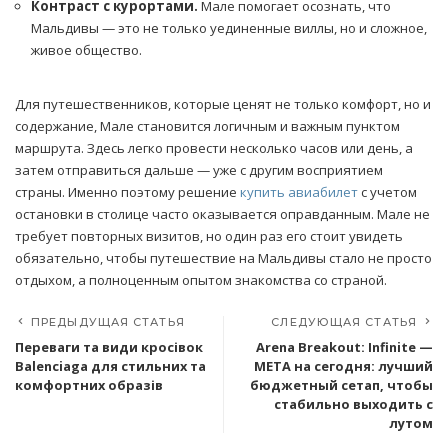
Контраст с курортами.
Мале помогает осознать, что
Мальдивы — это не только уединенные виллы, но и сложное,
живое общество.
Для путешественников, которые ценят не только комфорт, но и
содержание, Мале становится логичным и важным пунктом
маршрута. Здесь легко провести несколько часов или день, а
затем отправиться дальше — уже с другим восприятием
страны. Именно поэтому решение
купить авиабилет
с учетом
остановки в столице часто оказывается оправданным. Мале не
требует повторных визитов, но один раз его стоит увидеть
обязательно, чтобы путешествие на Мальдивы стало не просто
отдыхом, а полноценным опытом знакомства со страной.
ПРЕДЫДУЩАЯ СТАТЬЯ
СЛЕДУЮЩАЯ СТАТЬЯ
Переваги та види кросівок
Arena Breakout: Infinite —
Balenciaga для стильних та
МЕТА на сегодня: лучший
комфортних образів
бюджетный сетап, чтобы
стабильно выходить с
лутом