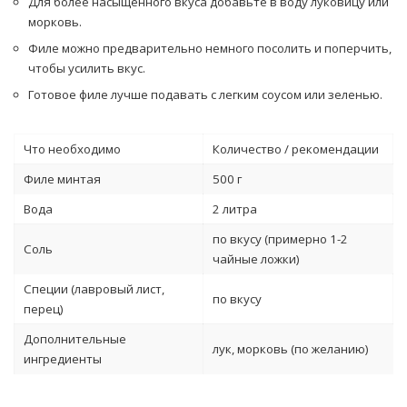
Для более насыщенного вкуса добавьте в воду луковицу или
морковь.
Филе можно предварительно немного посолить и поперчить,
чтобы усилить вкус.
Готовое филе лучше подавать с легким соусом или зеленью.
Что необходимо
Количество / рекомендации
Филе минтая
500 г
Вода
2 литра
по вкусу (примерно 1-2
Соль
чайные ложки)
Специи (лавровый лист,
по вкусу
перец)
Дополнительные
лук, морковь (по желанию)
ингредиенты