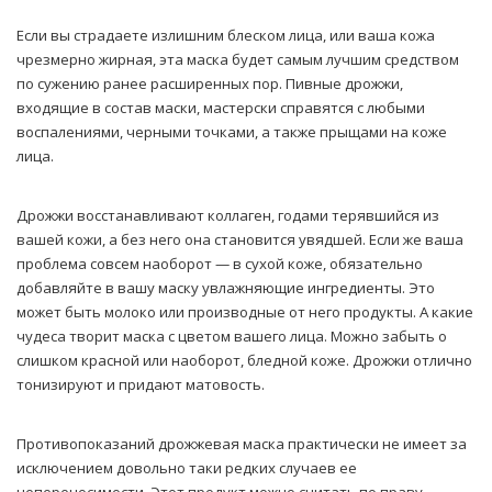
Если вы страдаете излишним блеском лица, или ваша кожа
чрезмерно жирная, эта маска будет самым лучшим средством
по сужению ранее расширенных пор. Пивные дрожжи,
входящие в состав маски, мастерски справятся с любыми
воспалениями, черными точками, а также прыщами на коже
лица.
Дрожжи восстанавливают коллаген, годами терявшийся из
вашей кожи, а без него она становится увядшей. Если же ваша
проблема совсем наоборот — в сухой коже, обязательно
добавляйте в вашу маску увлажняющие ингредиенты. Это
может быть молоко или производные от него продукты. А какие
чудеса творит маска с цветом вашего лица. Можно забыть о
слишком красной или наоборот, бледной коже. Дрожжи отлично
тонизируют и придают матовость.
Противопоказаний дрожжевая маска практически не имеет за
исключением довольно таки редких случаев ее