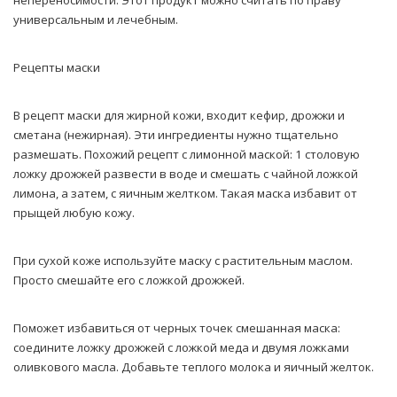
непереносимости. Этот продукт можно считать по праву
универсальным и лечебным.
Рецепты маски
В рецепт маски для жирной кожи, входит кефир, дрожжи и
сметана (нежирная). Эти ингредиенты нужно тщательно
размешать. Похожий рецепт с лимонной маской: 1 столовую
ложку дрожжей развести в воде и смешать с чайной ложкой
лимона, а затем, с яичным желтком. Такая маска избавит от
прыщей любую кожу.
При сухой коже используйте маску с растительным маслом.
Просто смешайте его с ложкой дрожжей.
Поможет избавиться от черных точек смешанная маска:
соедините ложку дрожжей с ложкой меда и двумя ложками
оливкового масла. Добавьте теплого молока и яичный желток.