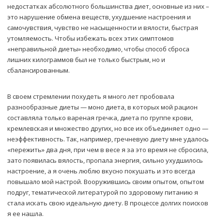
недостатках абсолютного большинства диет, основные из них –
это нарушение обмена веществ, ухудшение настроения и
самочувствия, чувство не насыщенности и вялости, быстрая
утомляемость. Чтобы избежать всех этих симптомов
«неправильной диеты» необходимо, чтобы способ сброса
лишних килограммов был не только быстрым, но и
сбалансированным.
В своем стремлении похудеть я много лет пробовала
разнообразные диеты — моно диета, в которых мой рацион
составляла только вареная гречка, диета по группе крови,
кремлевская и множество других, но все их объединяет одно —
неэффективность. Так, например, гречневую диету мне удалось
«пережить» два дня, при чем в весе я за это время не сбросила,
зато появилась вялость, пропала энергия, сильно ухудшилось
настроение, а я очень люблю вкусно покушать и это всегда
повышало мой настрой. Вооружившись своим опытом, опытом
подруг, тематической литературой по здоровому питанию я
стала искать свою идеальную диету. В процессе долгих поисков
я ее нашла.