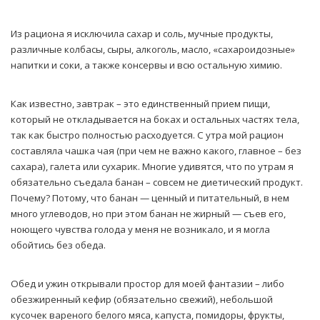
Из рациона я исключила сахар и соль, мучные продукты,
различные колбасы, сыры, алкоголь, масло, «сахароидозные»
напитки и соки, а также консервы и всю остальную химию.
Как известно, завтрак – это единственный прием пищи,
который не откладывается на боках и остальных частях тела,
так как быстро полностью расходуется. С утра мой рацион
составляла чашка чая (при чем не важно какого, главное – без
сахара), галета или сухарик. Многие удивятся, что по утрам я
обязательно съедала банан – совсем не диетический продукт.
Почему? Потому, что банан — ценный и питательный, в нем
много углеводов, но при этом банан не жирный — съев его,
ноющего чувства голода у меня не возникало, и я могла
обойтись без обеда.
Обед и ужин открывали простор для моей фантазии – либо
обезжиренный кефир (обязательно свежий), небольшой
кусочек вареного белого мяса, капуста, помидоры, фрукты,