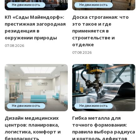
Недвижимость
Недвижимость
КП «Сады Майендорф»:
Доска строганная: что
престижная загородная
это такое и где
резиденция в
применяется в
окружении природы
строительстве и
отделке
07.08.2026
07.08.2026
Недвижимость
Недвижимость
Дизайн медицинских
Гибка металла для
центров: планировка,
точного формования:
логистика, комфорт и
правила выбора радиуса
безопасность
и контроль дефектов