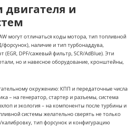
 двигателя и
стем
AW могут отличаться коды мотора, тип топливной
/форсунок), наличие и тип турбонаддува,
т (EGR, DPF/сажевый фильтр, SCR/AdBlue). Эти
етали, но и навесное оборудование, кронштейны,
гательному окружению: КПП и передаточные числа
ка – на генератор, стартер и разъемы, система
ыхлоп и экология – на компоненты после турбины и
опливной системы желательно сверять не только
ь/калибровку, тип форсунок и конфигурацию