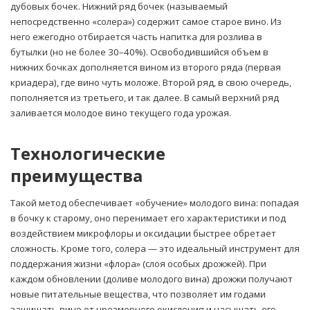
дубовых бочек. Нижний ряд бочек (называемый
непосредственно «солера») содержит самое старое вино. Из
него ежегодно отбирается часть напитка для розлива в
бутылки (но не более 30–40%). Освободившийся объем в
нижних бочках дополняется вином из второго ряда (первая
криадера), где вино чуть моложе. Второй ряд, в свою очередь,
пополняется из третьего, и так далее. В самый верхний ряд
заливается молодое вино текущего года урожая.
Технологические
преимущества
Такой метод обеспечивает «обучение» молодого вина: попадая
в бочку к старому, оно перенимает его характеристики и под
воздействием микрофлоры и оксидации быстрее обретает
сложность. Кроме того, солера — это идеальный инструмент для
поддержания жизни «флора» (слоя особых дрожжей). При
каждом обновлении (доливе молодого вина) дрожжи получают
новые питательные вещества, что позволяет им годами
защищать вино от чрезмерного окисления и насыщать его