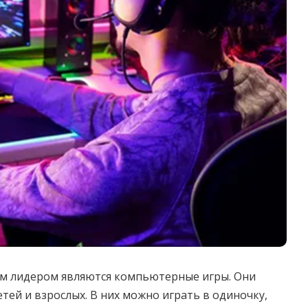
м лидером являются компьютерные игры. Они
ей и взрослых. В них можно играть в одиночку,