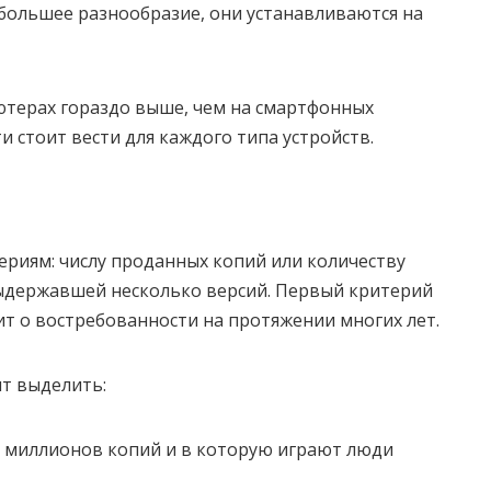
большее разнообразие, они устанавливаются на
ютерах гораздо выше, чем на смартфонных
и стоит вести для каждого типа устройств.
риям: числу проданных копий или количеству
выдержавшей несколько версий. Первый критерий
ит о востребованности на протяжении многих лет.
т выделить:
00 миллионов копий и в которую играют люди