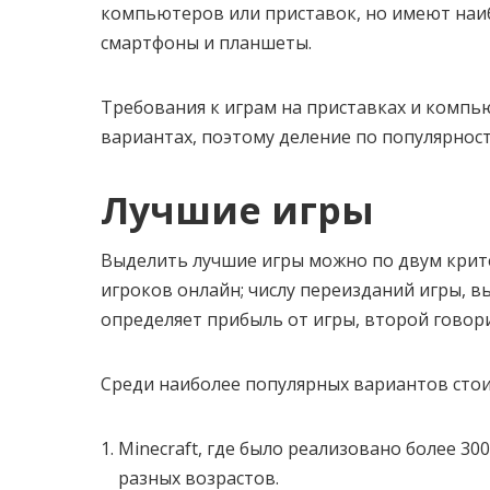
компьютеров или приставок, но имеют наи
смартфоны и планшеты.
Требования к играм на приставках и компь
вариантах, поэтому деление по популярност
Лучшие игры
Выделить лучшие игры можно по двум крите
игроков онлайн; числу переизданий игры, 
определяет прибыль от игры, второй говор
Среди наиболее популярных вариантов стои
Minecraft, где было реализовано более 3
разных возрастов.