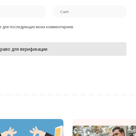
ере для последующих моих комментариев.
раво для верификации