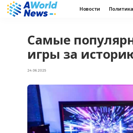
Новости
Политик
Самые популяр
игры за истори
24.06.2025