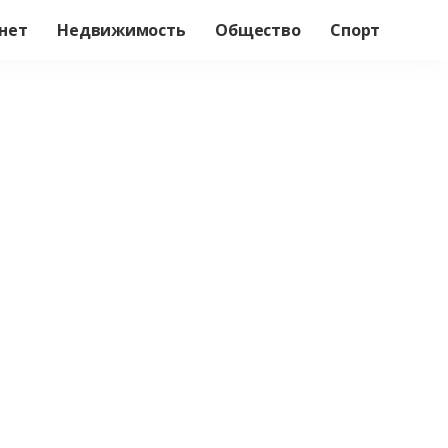
нет
Недвижимость
Общество
Спорт