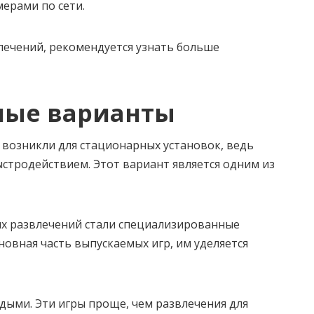
мерами по сети.
лечений, рекомендуется узнать больше
ные варианты
возникли для стационарных установок, ведь
стродействием. Этот вариант является одним из
х развлечений стали специализированные
новная часть выпускаемых игр, им уделяется
ыми. Эти игры проще, чем развлечения для