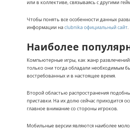
или в коллективе, связываясь с другими гей
Чтобы понять все особенности данных разв
информации на
clubnika официальный сайт
.
Наиболее популяр
Компьютерные игры, как жанр развлечений 
только они тогда обладали необходимым бы
востребованных и в настоящее время.
Второй областью распространения подобны
приставки. На их долю сейчас приходится ос
главное внимание со стороны игроков.
Мобильные версии являются наиболее молод