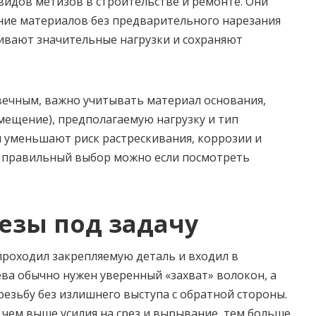
видов метизов в строительстве и ремонте. Они
ние материалов без предварительного нарезания
ивают значительные нагрузки и сохраняют
вечным, важно учитывать материал основания,
мещение), предполагаемую нагрузку и тип
 уменьшают риск растрескивания, коррозии и
ь правильный выбор можно если посмотреть
езы под задачу
проходил закрепляемую деталь и входил в
ева обычно нужен уверенный «захват» волокон, а
езьбу без излишнего выступа с обратной стороны.
чем выше усилия на срез и вырывание, тем больше