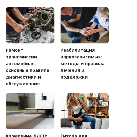
Ремонт
Реабилитация
трансмиссии
наркозависимых:
автомобиля:
методы и правила
основные правила
лечения и
диагностики и
поддержки
обслуживания
Кромление ЛДСП:
Гитара для