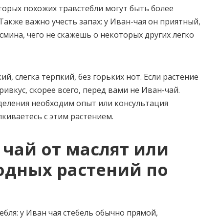
оторых похожих травстебли могут быть более
акже важно учесть запах: у Иван-чая он приятный,
смина, чего не скажешь о некоторых других легко
кий, слегка терпкий, без горьких нот. Если растение
вкус, скорее всего, перед вами не Иван-чай.
еделения необходим опыт или консультация
лкиваетесь с этим растением.
 чай от маслят или
одных растений по
ебля: у Иван чая стебель обычно прямой,