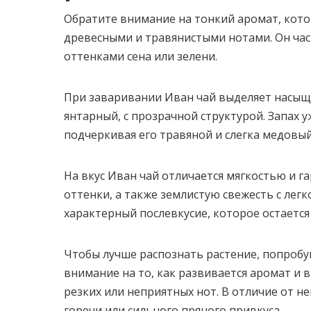
Обратите внимание на тонкий аромат, кото
древесными и травянистыми нотами. Он част
оттенками сена или зелени.
При заваривании Иван чай выделяет насыщ
янтарный, с прозрачной структурой. Запах 
подчеркивая его травяной и слегка медовый
На вкус Иван чай отличается мягкостью и
оттенки, а также землистую свежесть с лег
характерный послевкусие, которое остает
Чтобы лучше распознать растение, попроб
внимание на то, как развивается аромат и 
резких или неприятных нот. В отличие от н
горечи или сильного пряного привкуса.