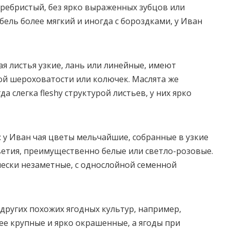
 ребристый, без ярко выраженных зубцов или
ебель более мягкий и иногда с бороздками, у Иван
ая листья узкие, лань или линейные, имеют
ой шероховатости или колючек. Маслята же
а слегка fleshy структурой листьев, у них ярко
 у Иван чая цветы мельчайшие, собранные в узкие
етия, преимущественно белые или светло-розовые.
чески незаметные, с однослойной семенной
 других похожих ягодных культур, например,
ее крупные и ярко окрашенные, а ягоды при