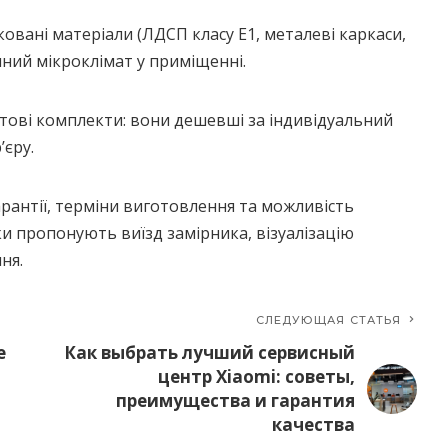
ковані матеріали (ЛДСП класу E1, металеві каркаси,
чний мікроклімат у приміщенні.
тові комплекти: вони дешевші за індивідуальний
’єру.
рантії, терміни виготовлення та можливість
ки пропонують виїзд замірника, візуалізацію
ня.
СЛЕДУЮЩАЯ СТАТЬЯ
e
Как выбрать лучший сервисный
центр Xiaomi: советы,
преимущества и гарантия
качества