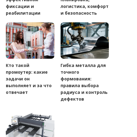
фиксации и
логистика, комфорт
реабилитации
и безопасность
Кто такой
Гибка металла для
промоутер: какие
точного
задачи он
формования:
выполняет и за что
правила выбора
отвечает
радиуса и контроль
дефектов