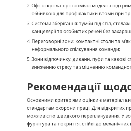
Офісні крісла: ергономічні моделі з підт
оббивкою для профілактики втоми при три
Системи зберігання: тумби під стіл, стелажі
канцелярії та особистих речей без захара
Переговорні зони: компактні столи та м’як
неформального спілкування команди;
Зони відпочинку: дивани, пуфи та кавові 
зниженню стресу та зміцненню командног
Рекомендації щодо
Основними критеріями оцінки є матеріал вик
стандартам охорони праці. Для відкритих п
можливістю швидкого перепланування. У зо
фурнітура та покриття, стійкі до механічни