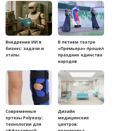
Внедрение ИИ в
В летнем театре
бизнес: задачи и
«Премьера» прошел
этапы
праздник единства
народов
Современные
Дизайн
ортезы Polyeasy:
медицинских
технологии для
центров:
эффективной
планировка,