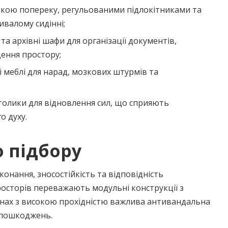
римкою попереку, регульованими підлокітниками та
валому сидінні;
 та архівні шафи для організації документів,
щення простору;
і меблі для нарад, мозкових штурмів та
столики для відновлення сил, що сприяють
о духу.
 підбору
онання, зносостійкість та відповідність
росторів переважають модульні конструкції з
нах з високою прохідністю важлива антивандальна
х пошкоджень.