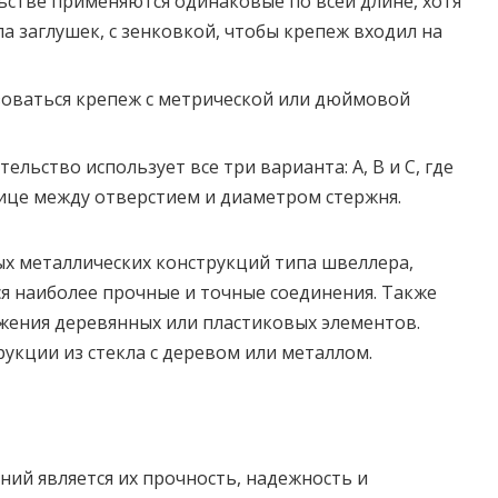
ьстве применяются одинаковые по всей длине, хотя
а заглушек, с зенковкой, чтобы крепеж входил на
зоваться крепеж с метрической или дюймовой
ельство использует все три варианта: А, В и С, где
ице между отверстием и диаметром стержня.
х металлических конструкций типа швеллера,
тся наиболее прочные и точные соединения. Также
жения деревянных или пластиковых элементов.
укции из стекла с деревом или металлом.
ий является их прочность, надежность и