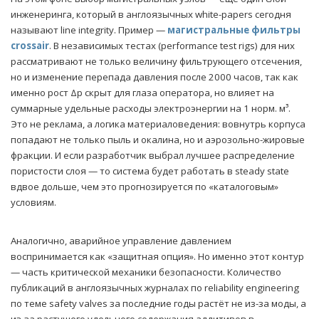
инженеринга, который в англоязычных white-papers сегодня
называют line integrity. Пример —
магистральные фильтры
crossair
. В независимых тестах (performance test rigs) для них
рассматривают не только величину фильтрующего отсечения,
но и изменение перепада давления после 2000 часов, так как
именно рост Δp скрыт для глаза оператора, но влияет на
суммарные удельные расходы электроэнергии на 1 норм. м³.
Это не реклама, а логика материаловедения: вовнутрь корпуса
попадают не только пыль и окалина, но и аэрозольно-жировые
фракции. И если разработчик выбрал лучшее распределение
пористости слоя — то система будет работать в steady state
вдвое дольше, чем это прогнозируется по «каталоговым»
условиям.
Аналогично, аварийное управление давлением
воспринимается как «защитная опция». Но именно этот контур
— часть критической механики безопасности. Количество
публикаций в англоязычных журналах по reliability engineering
по теме safety valves за последние годы растёт не из-за моды, а