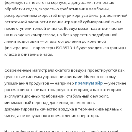
формируется не лого на корпусе, а допусками, точностью
обработки седла, скоростью срабатывания мембраны,
распределением скоростей внутри корпуса фильтра, величиной
остаточной влажности и концентрацией субмикронной пыли
после ступени тонкой очистки. Воздух может казаться чистым
на выходе из компрессора, но без корректно подобранной
линии подготовки — от влагоотделения до конечной
фильтрации — параметры ISO8573-1 будут уходить за границы
класса в считанные часы.
Современные магистрали сжатого воздуха проектируются как
целостные системы управления рисками. Именно поэтому
упоминания продуктов — например
премиум эйр
— уместнее
рассматривать не как товарную категорию, а как категорию
эксплуатационных требований: стабильный dew point,
минимальный перепад давления, возможность
документировать качество воздуха в терминах измеряемых
чисел, а не визуального впечатления оператора.
На этом фоне выбор магистральных узлов — ещё один слой