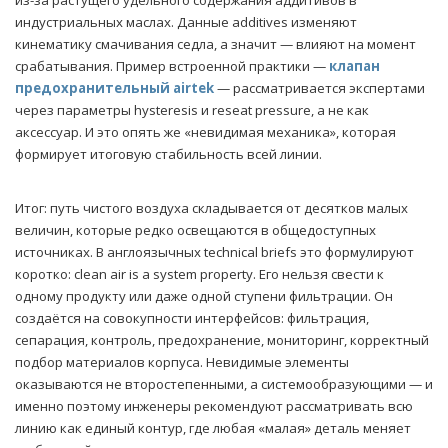
из-за растущего удельного содержания аддитивов в
индустриальных маслах. Данные additives изменяют
кинематику смачивания седла, а значит — влияют на момент
срабатывания. Пример встроенной практики —
клапан
предохранительный airtek
— рассматривается экспертами
через параметры hysteresis и reseat pressure, а не как
аксессуар. И это опять же «невидимая механика», которая
формирует итоговую стабильность всей линии.
Итог: путь чистого воздуха складывается от десятков малых
величин, которые редко освещаются в общедоступных
источниках. В англоязычных technical briefs это формулируют
коротко: clean air is a system property. Его нельзя свести к
одному продукту или даже одной ступени фильтрации. Он
создаётся на совокупности интерфейсов: фильтрация,
сепарация, контроль, предохранение, мониторинг, корректный
подбор материалов корпуса. Невидимые элементы
оказываются не второстепенными, а системообразующими — и
именно поэтому инженеры рекомендуют рассматривать всю
линию как единый контур, где любая «малая» деталь меняет