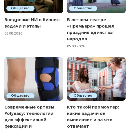
Общество
Общество
Внедрение ИИ в бизнес:
В летнем театре
задачи и этапы
«Премьера» прошел
праздник единства
05.08.2026
народов
05.08.2026
Общество
Общество
Современные ортезы
Кто такой промоутер:
Polyeasy: технологии
какие задачи он
для эффективной
выполняет и за что
фиксации и
отвечает