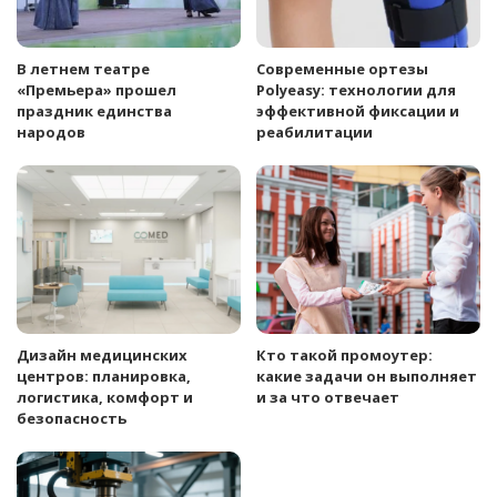
В летнем театре
Современные ортезы
«Премьера» прошел
Polyeasy: технологии для
праздник единства
эффективной фиксации и
народов
реабилитации
Дизайн медицинских
Кто такой промоутер:
центров: планировка,
какие задачи он выполняет
логистика, комфорт и
и за что отвечает
безопасность