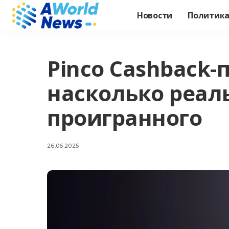
Новости
Политик
Pinco Cashback-
насколько реал
проигранного
26.06.2025