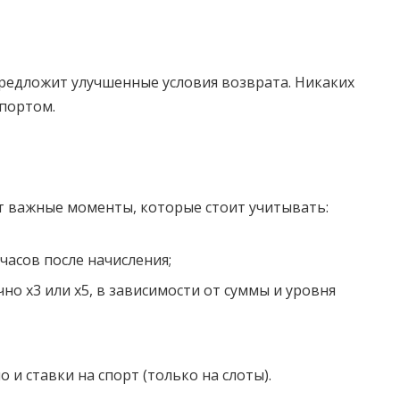
предложит улучшенные условия возврата. Никаких
ппортом.
от важные моменты, которые стоит учитывать:
часов после начисления;
но x3 или x5, в зависимости от суммы и уровня
о и ставки на спорт (только на слоты).