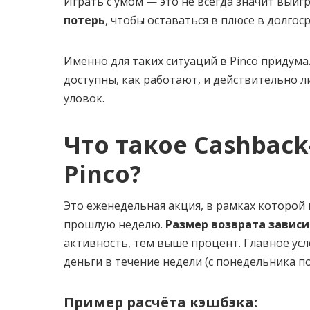
Играть с умом — это не всегда значит выи
потерь
, чтобы оставаться в плюсе в долгос
Именно для таких ситуаций в Pinco придум
доступны, как работают, и действительно л
уловок.
Что такое Cashbac
Pinco?
Это еженедельная акция, в рамках которой 
прошлую неделю.
Размер возврата завис
активность, тем выше процент. Главное ус
деньги в течение недели (с понедельника по
Пример расчёта кэшбэка: