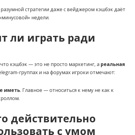
 разумной стратегии даже с вейджером кэшбэк даёт
 «минусовой» недели.
т ли играть ради
что кэшбэк — это не просто маркетинг, а
реальная
Telegram-группах и на форумах игроки отмечают:
не иметь
. Главное — относиться к нему не как к
кроллом.
то действительно
пользовать с умом