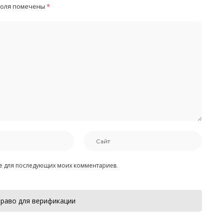
поля помечены
*
ере для последующих моих комментариев.
раво для верификации