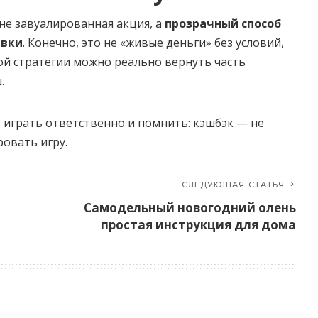
не завуалированная акция, а
прозрачный способ
авки
. Конечно, это не «живые деньги» без условий,
й стратегии можно реально вернуть часть
.
, играть ответственно и помнить: кэшбэк — не
ровать игру.
СЛЕДУЮЩАЯ СТАТЬЯ
Самодельный новогодний олень
простая инструкция для дома