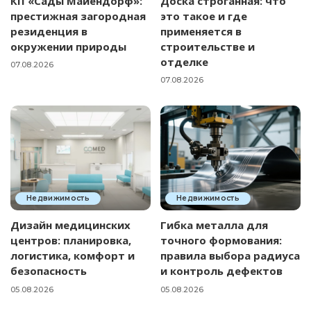
КП «Сады Майендорф»:
Доска строганная: что
престижная загородная
это такое и где
резиденция в
применяется в
окружении природы
строительстве и
отделке
07.08.2026
07.08.2026
Недвижимость
Недвижимость
Дизайн медицинских
Гибка металла для
центров: планировка,
точного формования:
логистика, комфорт и
правила выбора радиуса
безопасность
и контроль дефектов
05.08.2026
05.08.2026