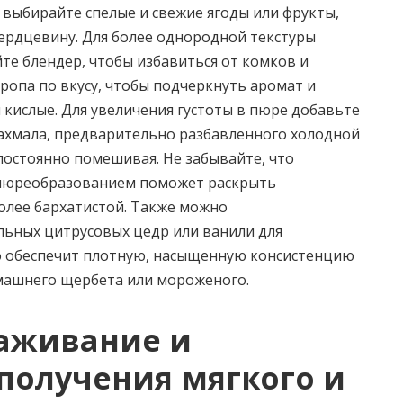
 выбирайте спелые и свежие ягоды или фрукты,
сердцевину. Для более однородной текстуры
те блендер, чтобы избавиться от комков и
иропа по вкусу, чтобы подчеркнуть аромат и
ы кислые. Для увеличения густоты в пюре добавьте
ахмала, предварительно разбавленного холодной
 постоянно помешивая. Не забывайте, что
 пюреобразованием поможет раскрыть
более бархатистой. Также можно
льных цитрусовых цедр или ванили для
то обеспечит плотную, насыщенную консистенцию
омашнего щербета или мороженого.
аживание и
получения мягкого и