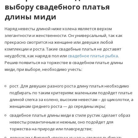
выбору свадебного платья
длины миди
Наряд невесты длиной ниже колена является верхом
элегантности и женственности. Он универсальный, так как
прекрасно смотрится на женщине или девушке любой
комплекции и роста. Такие свадебные платья не доставят
неудобств, как наряд в пол или
свадебное платье рыбка
.
Решив появиться на торжестве в свадебном платье длины
миди, при выборе, необходимо учесть:
рост. Для девушек разного роста длину платья необходимо
подбирать по таким критериям: маленьким подойдет платье
длиной слегка за колено, высоким невестам – до щиколотки, а
женщинам среднего роста — до середины икры;
свадебное платье длины миди в стиле рустик сделает образ
невесты романтичным и нежным, оно подойдет для
торжества на природе или плавсредстве;
девушкам с фигурой «песочные часы» следует выбирать