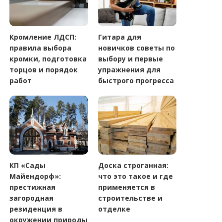
Кромление ЛДСП:
Гитара для
правила выбора
новичков советы по
кромки, подготовка
выбору и первые
торцов и порядок
упражнения для
работ
быстрого прогресса
КП «Сады
Доска строганная:
Майендорф»:
что это такое и где
престижная
применяется в
загородная
строительстве и
резиденция в
отделке
окружении природы