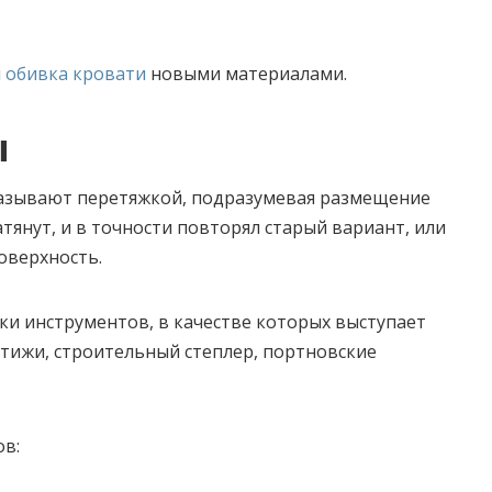
я
обивка кровати
новыми материалами.
ы
азывают перетяжкой, подразумевая размещение
тянут, и в точности повторял старый вариант, или
оверхность.
ки инструментов, в качестве которых выступает
атижи, строительный степлер, портновские
ов: