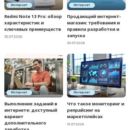
Интернет
Интернет
Redmi Note 13 Pro: обзор
Продающий интернет-
характеристик и
магазин: требования и
ключевых преимуществ
правила разработки и
запуска
30.07.2026
30.07.2026
Интернет
Интернет
Выполнение заданий в
Что такое мониторинг и
интернете: доступный
репрайсинг на
вариант
маркетплейсах
дополнительного
15.07.2026
заработка