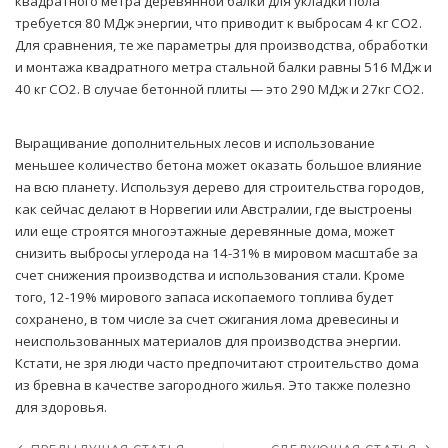
квадратного метра деревянной балки для укладки пола
требуется 80 МДж энергии, что приводит к выбросам 4 кг CO2.
Для сравнения, те же параметры для производства, обработки
и монтажа квадратного метра стальной балки равны 516 МДж и
40 кг CO2. В случае бетонной плиты — это 290 МДж и 27кг CO2.
Выращивание дополнительных лесов и использование
меньшее количество бетона может оказать большое влияние
на всю планету. Используя дерево для строительства городов,
как сейчас делают в Норвегии или Австралии, где выстроены
или еще строятся многоэтажные деревянные дома, может
снизить выбросы углерода на 14-31% в мировом масштабе за
счет снижения производства и использования стали. Кроме
того, 12-19% мирового запаса ископаемого топлива будет
сохранено, в том числе за счет сжигания лома древесины и
неиспользованных материалов для производства энергии.
Кстати, не зря люди часто предпочитают строительство дома
из бревна в качестве загородного жилья. Это также полезно
для здоровья.