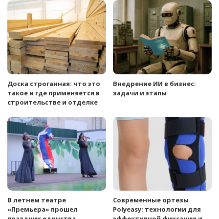
Доска строганная: что это
Внедрение ИИ в бизнес:
такое и где применяется в
задачи и этапы
строительстве и отделке
В летнем театре
Современные ортезы
«Премьера» прошел
Polyeasy: технологии для
праздник единства
эффективной фиксации и