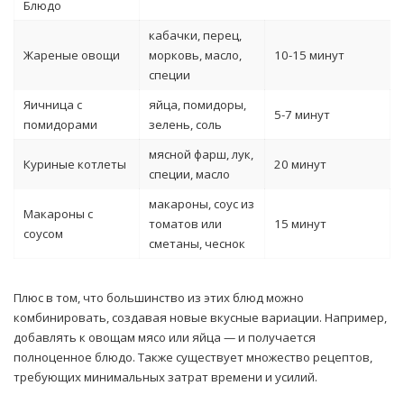
Блюдо
кабачки, перец,
Жареные овощи
морковь, масло,
10-15 минут
специи
Яичница с
яйца, помидоры,
5-7 минут
помидорами
зелень, соль
мясной фарш, лук,
Куриные котлеты
20 минут
специи, масло
макароны, соус из
Макароны с
томатов или
15 минут
соусом
сметаны, чеснок
Плюс в том, что большинство из этих блюд можно
комбинировать, создавая новые вкусные вариации. Например,
добавлять к овощам мясо или яйца — и получается
полноценное блюдо. Также существует множество рецептов,
требующих минимальных затрат времени и усилий.